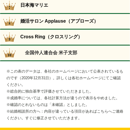
日本海マリエ
＞＞ 鳥取県仲人協会
公式ホームページはこちら
婚活サロン Applause（アプローズ）
＞＞ デアエール
【入会時(税込)】
公式ホームページはこちら
Cross Ring（クロスリング）
88,000円
＞＞ mirarc（ミラーク）
<入会金 22,000円 + 登録料 66,000円>
【入会時(税込)】
公式ホームページはこちら
全国仲人連合会 米子支部
39,600円
【月会費(税込)】
＞＞ やしろメイト
<入会金 6,600円 + 登録料 33,000円>
【入会時(税込)】
11,000円
公式ホームページはこちら
20歳～29歳
(初回活動月の月会費は無料)
【月会費(税込)】
※この表のデータは、各社のホームページにおいて公表されているも
＞＞ ブライダル・ワンステップ
27,500円
【入会時(税込)】
のです（2020年12月31日）。詳しくは各社ホームページにてご確認
6,600円
【お見合い料(税込)】
公式ホームページはこちら
<事務手数料5,500円 + 登録料22,000円>
ください。
男性会員
(入会月の月会費は無料)
男性 8,800円
＞＞ Cherie（結婚相談所シェリー）
30歳～39歳
※総合的に独自基準で評価させていただきました。
90,000円
【入会時(税込)】
女性 8,800円
【お見合い料(税込)】
公式ホームページはこちら
27,500円
※成婚率については、各社計算方法が違うので表示をやめました。
<入会金70,000 円 + 事務手数料20,000 円>
未確認
男女共に 8,800円
＞＞ 日本海マリエ
※確認のとれないものは「未確認」としました。
<事務手数料5,500円 + 登録料22,000円>
【成婚料(税込)】
女性会員
【入会時(税込)】
【月会費(税込)】
※結婚相談所の方へ：内容が違っている項目があれば
こちらへ
ご連絡
※年齢により異なる。
公式ホームページはこちら
85,000円
220,000円
【成婚料(税込)】
エントリーコース
ください。すぐに修正させていただきます。
未確認
＞＞ 婚活サロン Applause（アプローズ）
<入会金70,000 円 + 事務手数料15,000 円>
165,000円
【月会費(税込)】
151,800円
【紹介方法】
【入会時(税込)】
公式ホームページはこちら
【お見合い料(税込)】